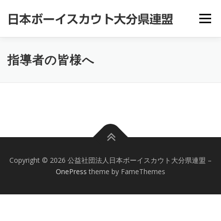
コ
ン
メニュー
テ
ン
ツ
へ
県連盟情報
ボーイスカウトとは
指導者の皆様へ
指導者の皆様へ
ス
キ
ッ
プ
県連盟行事予定
スカウトおおいた
お問い合わせ
Copyright © 2026 公益社団法人日本ボーイスカウト大分県連盟
–
OnePress
theme by FameThemes