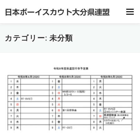
コ
ン
メニュー
テ
ン
ツ
へ
県連盟情報
ボーイスカウトとは
指導者の皆様へ
カテゴリー:
未分類
ス
キ
ッ
プ
県連盟行事予定
スカウトおおいた
お問い合わせ